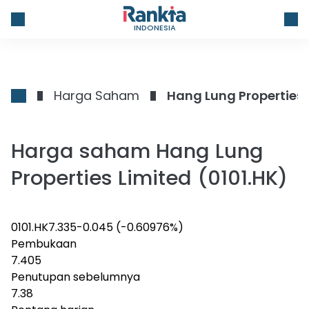
INDONESIA
Harga Saham
Hang Lung Properties 
Harga saham Hang Lung
Properties Limited (0101.HK)
0101.HK
7.335
-0.045
(-0.60976%)
Pembukaan
7.405
Penutupan sebelumnya
7.38