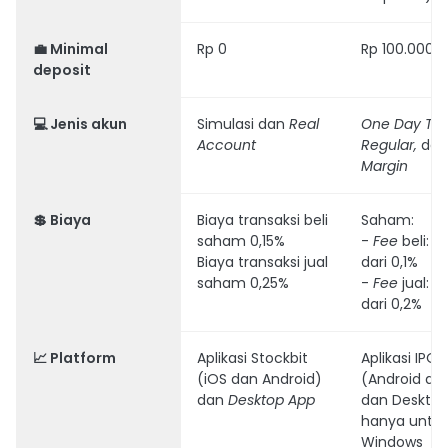
💼
Minimal
Rp 0
Rp 100.000
deposit
💻
Jenis akun
Simulasi dan
Real
One Day Tra
Account
Regular,
dan
Margin
💲
Biaya
Biaya transaksi beli
Saham:
saham 0,15%
-
Fee
beli: M
Biaya transaksi jual
dari 0,1%
saham 0,25%
-
Fee
jual: M
dari 0,2%
📈
Platform
Aplikasi Stockbit
Aplikasi IPOT
(iOS dan Android)
(Android da
dan
Desktop App
dan Deskto
hanya untu
Windows