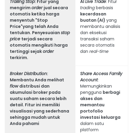
Trailing Stop
: Fitur yang
AI
Live Trade
: Fitur
mengirim
order
jual secara
trading
berbasis
otomatis ketika harga
kecerdasan
menyentuh "
Stop
buatan (AI)
yang
Price
"yang telah Anda
membantu analisis
tentukan. Penyesuaian
stop
dan eksekusi
price
terjadi secara
transaksi saham
otomatis mengikuti harga
secara otomatis
tertinggi sejak
order
dan
real-time
terkirim.
Broker Distribution
:
Share Access Family
Membantu Anda melihat
Account
:
flow
distribusi dan
Memungkinkan
akumulasi broker pada
pengguna
berbagi
suatu saham secara lebih
akses dan
detail. Fitur ini memiliki
memantau
visualisasi yang sederhana
portofolio
sehingga mudah untuk
investasi keluarga
Anda pahami
dalam satu
platform