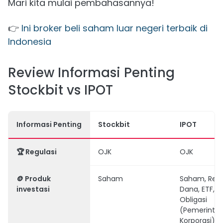
Mari kita mulai pembahasannya!
👉
Ini broker beli saham luar negeri terbaik di
Indonesia
Review Informasi Penting
Stockbit vs IPOT
Informasi Penting
Stockbit
IPOT
🏆
Regulasi
OJK
OJK
🪙 Produk
Saham
Saham, Rek
investasi
Dana, ETF, d
Obligasi
(Pemerinta
Korporasi)