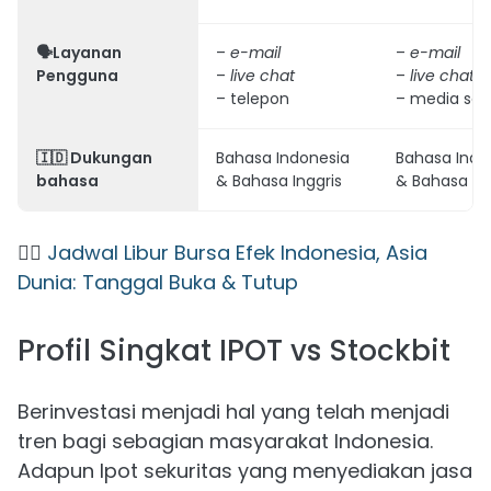
🗣️Layanan
–
e-mail
–
e-mail
Pengguna
–
live chat
–
live chat
– telepon
– media sosi
🇮🇩
Dukungan
Bahasa Indonesia
Bahasa Indo
bahasa
& Bahasa Inggris
& Bahasa Ing
👉🏻
Jadwal Libur Bursa Efek Indonesia, Asia
Dunia: Tanggal Buka & Tutup
Profil Singkat IPOT vs Stockbit
Berinvestasi menjadi hal yang telah menjadi
tren bagi sebagian masyarakat Indonesia.
Adapun Ipot sekuritas yang menyediakan jasa