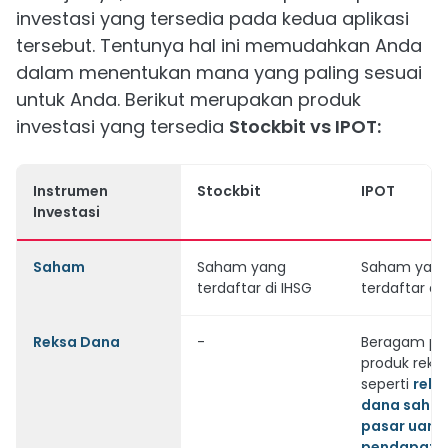
investasi yang tersedia pada kedua aplikasi
tersebut. Tentunya hal ini memudahkan Anda
dalam menentukan mana yang paling sesuai
untuk Anda. Berikut merupakan produk
investasi yang tersedia
Stockbit vs IPOT:
Instrumen
Stockbit
IPOT
Investasi
Saham
Saham yang
Saham yan
terdaftar di IHSG
terdaftar di
Reksa Dana
-
Beragam pil
produk reks
seperti
reks
dana saha
pasar uang
pendapata