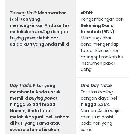
Trading Limit
: Menawarkan
xRDN
:
fasilitas yang
Pengembangan dari
memungkinkan Anda untuk
Rekening Dana
melakukan
trading
dengan
Nasabah (RDN)
.
buying power
lebih dari
Memungkinkan
saldo RDN yang Anda miliki
dana mengendap
tetap likuid sambil
mengoptimalkan ke
instrumen pasar
uang.
Day Trade
: Fitur yang
One Day Trade
:
membantu Anda untuk
Fasilitas
trading
memiliki
buying power
dengan
daya beli
hingga 5x dari modal.
hingga 6,25x.
Namun, Anda harus
Namun, Anda wajib
melakukan jual-beli saham
menutup posisi
di hari yang sama atau
pada hari yang
secara otomatis akan
sama.