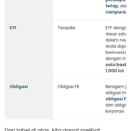
tetap
, dan
campuran
ETF
Tersedia
ETF dengan 
dasar saha
dalam neger
Anda dapat 
berinvestasi
dengan mem
satu baske
1.000 lot
Obligasi
Obligasi FR
Beragam jen
obligasi mula
obligasi FR
,
dan obligasi
korporasi
Dari tabel di atas, kita dapat melihat