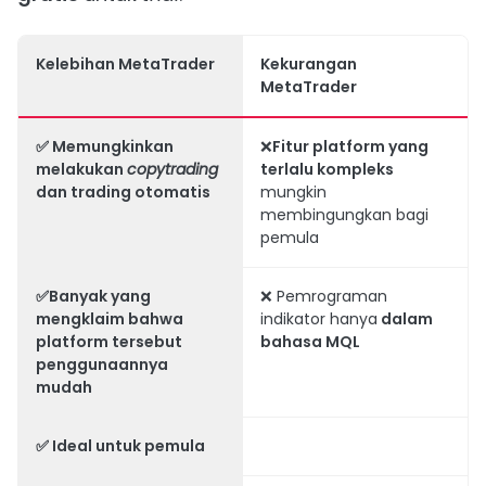
Kelebihan MetaTrader
Kekurangan
MetaTrader
✅ Memungkinkan
❌
Fitur platform yang
melakukan
copytrading
terlalu kompleks
dan trading otomatis
mungkin
membingungkan bagi
pemula
✅Banyak yang
❌ Pemrograman
mengklaim bahwa
indikator hanya
dalam
platform tersebut
bahasa MQL
penggunaannya
mudah
✅ Ideal untuk pemula