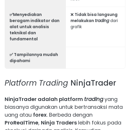
✅Menyediakan
❌
Tidak bisa langsung
beragam indikator dan
melakukan
trading
dari
alat untuk analisis
grafik
teknikal dan
fundamental
✅ Tampilannya mudah
dipahami
Platform
Trading
NinjaTrader
NinjaTrader adalah platform
trading
yang
biasanya digunakan untuk bertransaksi mata
uang atau
forex
. Berbeda dengan
ProRealTime
,
Ninja Traders
lebih fokus pada