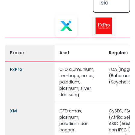
sia
Broker
Aset
Regulasi
FxPro
CFD alumunium,
FCA (Inggris
tembaga, emas,
(Bahamas),
paladium,
(Seychelles
platinum, silver
dan seng
XM
CFD emas,
CySEC, FSCA
platinum,
(Afrika Selat
paladium dan
ASIC (Austral
copper.
dan IFSC (Be