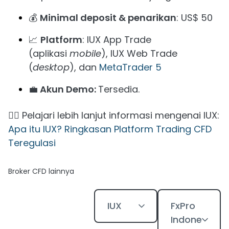
💰
Minimal deposit & penarikan
: US$ 50
📈
Platform
: IUX App Trade
(aplikasi
mobile
), IUX Web Trade
(
desktop
), dan
MetaTrader 5
💼
Akun Demo:
Tersedia.
👉🏻 Pelajari lebih lanjut informasi mengenai IUX:
Apa itu IUX? Ringkasan Platform Trading CFD
Teregulasi
Broker CFD lainnya
IUX
FxPro
Indone