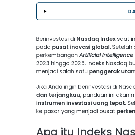
DA
Berinvestasi di
Nasdaq Index
saat i
pada
pusat inovasi global.
Setelah 
perkembangan
Artificial Intelligence
2023 hingga 2025, indeks Nasdaq buk
menjadi salah satu
penggerak uta
Jika Anda ingin berinvestasi di Nas
dan terjangkau
, panduan ini aka
instrumen investasi uang tepat.
Se
ke pasar yang menjadi pusat
perke
Apa itu Indeks Na