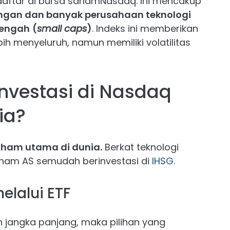
daftar di bursa sahamNasdaq. Ini mencakup
ngan dan banyak perusahaan teknologi
nengah
(
small caps
)
. Indeks ini memberikan
h menyeluruh, namun memiliki volatilitas
nvestasi di Nasdaq
ia?
aham utama di dunia.
Berkat teknologi
saham AS semudah berinvestasi di
IHSG
.
melalui ETF
h jangka panjang, maka pilihan yang