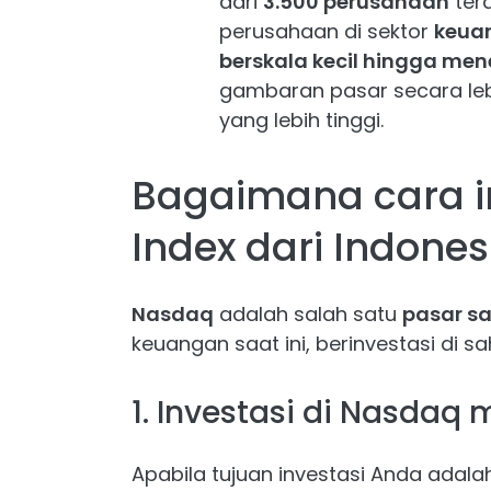
dari
3.500 perusahaan
ter
perusahaan di sektor
keua
berskala kecil hingga me
gambaran pasar secara lebi
yang lebih tinggi.
Bagaimana cara i
Index dari Indones
Nasdaq
adalah salah satu
pasar s
keuangan saat ini, berinvestasi di 
1. Investasi di Nasdaq 
Apabila tujuan investasi Anda adala