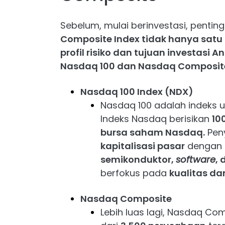
Sebelum, mulai berinvestasi, pent
Composite Index tidak hanya satu 
profil risiko dan tujuan investasi A
Nasdaq 100 dan Nasdaq Composit
Nasdaq 100 Index (NDX)
Nasdaq 100 adalah indeks u
Indeks Nasdaq berisikan
10
bursa saham Nasdaq.
Peny
kapitalisasi pasar
dengan b
semikonduktor,
software
, 
berfokus pada
kualitas d
Nasdaq Composite
Lebih luas lagi, Nasdaq Com