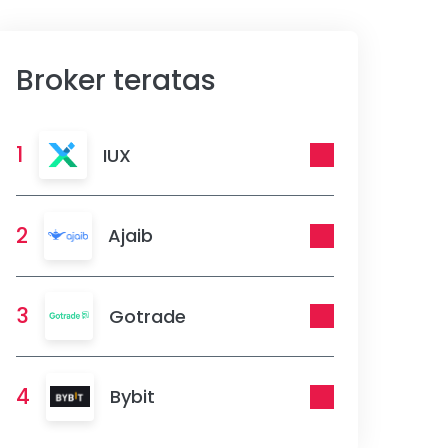
Broker teratas
1
IUX
2
Ajaib
3
Gotrade
4
Bybit