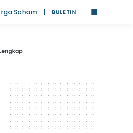
arga Saham
BULETIN
 Lengkap
300 x 600