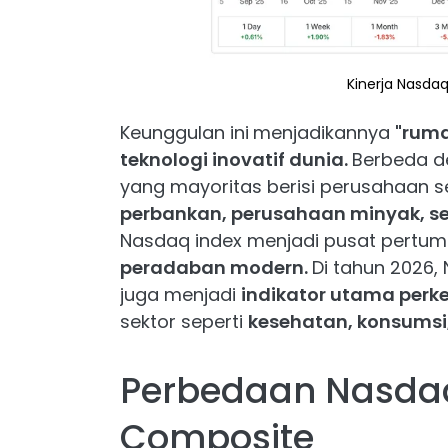
Kinerja Nasdaq
Keunggulan ini
menjadikannya
"rum
teknologi inovatif dunia.
Berbeda 
yang mayoritas berisi perusahaan se
perbankan, perusahaan minyak, ser
Nasdaq index menjadi pusat pertu
peradaban modern.
Di tahun 2026,
juga menjadi
indikator utama perk
sektor seperti
kesehatan, konsumsi,
Perbedaan Nasdaq
Composite