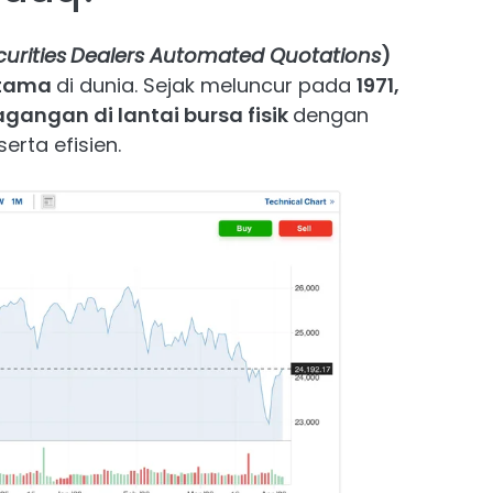
urities
Dealers Automated Quotations
)
rtama
di dunia. Sejak meluncur pada
1971,
gangan di lantai bursa fisik
dengan
erta efisien.