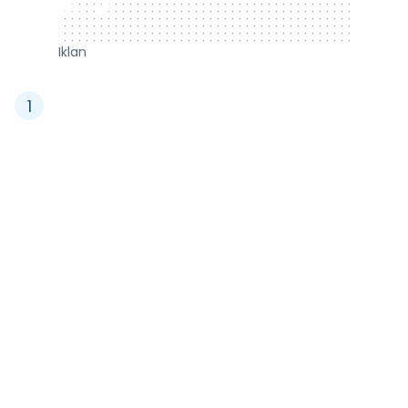
320 x 50
Iklan
1