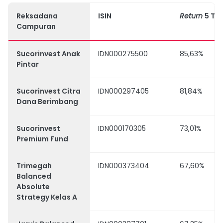
Reksadana
ISIN
Return
5 Ta
Campuran
Sucorinvest Anak
IDN000275500
85,63%
Pintar
Sucorinvest Citra
IDN000297405
81,84%
Dana Berimbang
Sucorinvest
IDN000170305
73,01%
Premium Fund
Trimegah
IDN000373404
67,60%
Balanced
Absolute
Strategy Kelas A