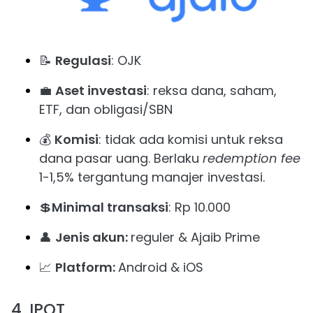
📝
Regulasi
: OJK
💼
Aset investasi
: reksa dana, saham,
ETF, dan obligasi/SBN
💰
Komisi
: tidak ada komisi untuk reksa
dana pasar uang. Berlaku
redemption fee
1-1,5% tergantung manajer investasi.
💲
Minimal transaksi
: Rp 10.000
👤
Jenis akun:
reguler & Ajaib Prime
📈
Platform:
Android & iOS
4. IPOT