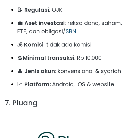
📝
Regulasi
: OJK
💼
Aset investasi
: reksa dana, saham,
ETF, dan obligasi/
SBN
💰
Komisi
: tidak ada komisi
💲
Minimal transaksi
: Rp 10.000
👤
Jenis akun:
konvensional & syariah
📈
Platform:
Android, iOS & website
7. Pluang