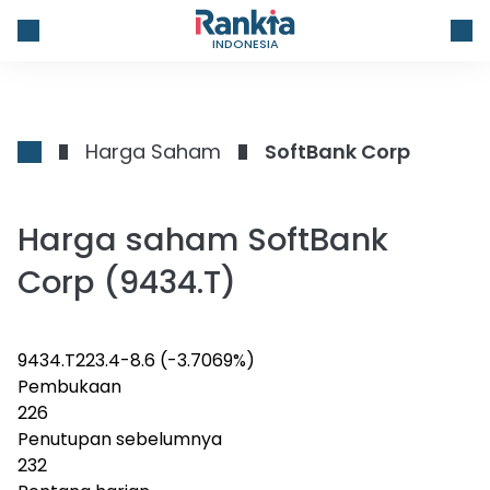
INDONESIA
Harga Saham
SoftBank Corp
Harga saham SoftBank
Corp (9434.T)
9434.T
223.4
-8.6
(-3.7069%)
Pembukaan
226
Penutupan sebelumnya
232