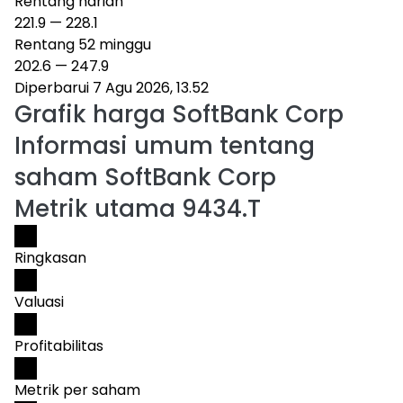
Rentang harian
221.9
—
228.1
Rentang 52 minggu
202.6
—
247.9
Diperbarui 7 Agu 2026, 13.52
Grafik harga
SoftBank Corp
Informasi umum tentang
saham SoftBank Corp
Metrik utama 9434.T
Ringkasan
Valuasi
Profitabilitas
Metrik per saham