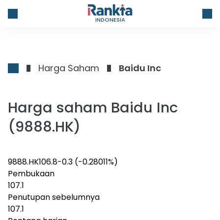
INDONESIA
Harga Saham
Baidu Inc
Harga saham Baidu Inc
(9888.HK)
9888.HK
106.8
-0.3
(-0.28011%)
Pembukaan
107.1
Penutupan sebelumnya
107.1