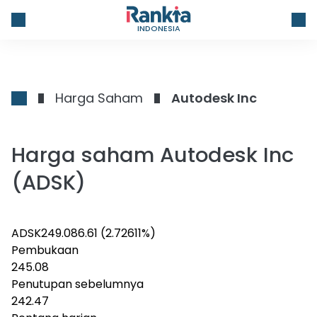
INDONESIA
Harga Saham
Autodesk Inc
Harga saham Autodesk Inc
(ADSK)
ADSK
249.08
6.61
(2.72611%)
Pembukaan
245.08
Penutupan sebelumnya
242.47