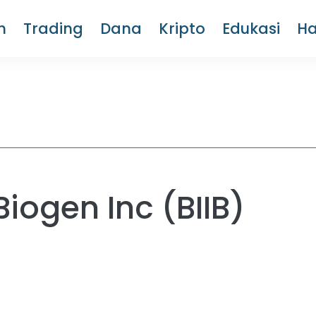
m
Trading
Dana
Kripto
Edukasi
H
ogen Inc (BIIB)