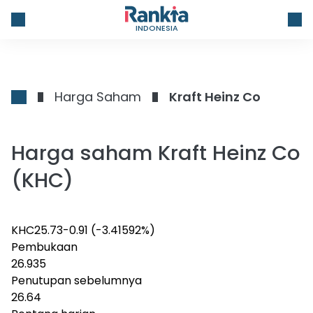
INDONESIA
Harga Saham
Kraft Heinz Co
Harga saham Kraft Heinz Co
(KHC)
KHC
25.73
-0.91
(-3.41592%)
Pembukaan
26.935
Penutupan sebelumnya
26.64