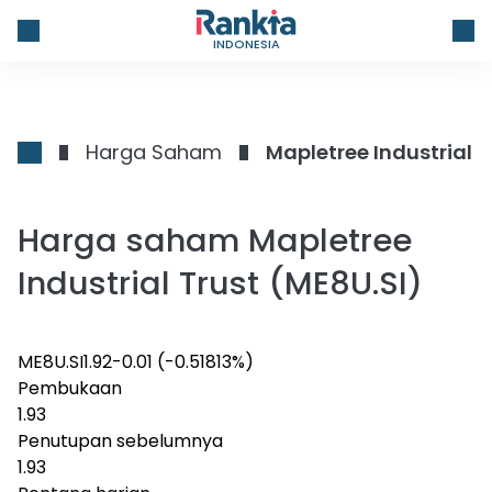
INDONESIA
Harga Saham
Mapletree Industrial T
Harga saham Mapletree
Industrial Trust (ME8U.SI)
ME8U.SI
1.92
-0.01
(-0.51813%)
Pembukaan
1.93
Penutupan sebelumnya
1.93