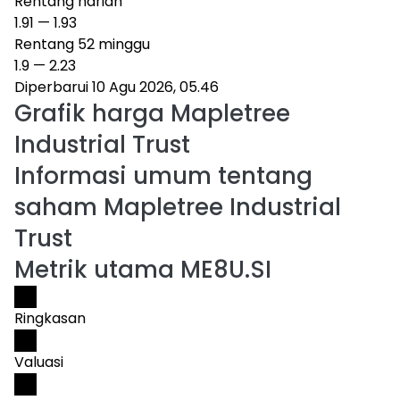
Rentang harian
1.91
—
1.93
Rentang 52 minggu
1.9
—
2.23
Diperbarui 10 Agu 2026, 05.46
Grafik harga
Mapletree
Industrial Trust
Informasi umum tentang
saham Mapletree Industrial
Trust
Metrik utama ME8U.SI
Ringkasan
Valuasi