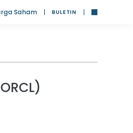
arga Saham
BULETIN
(ORCL)