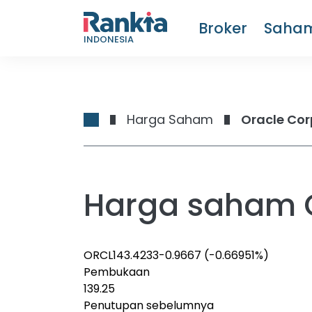
Broker
Saha
INDONESIA
Harga Saham
Oracle Cor
Harga saham O
ORCL
143.4233
-0.9667
(-0.66951%)
Pembukaan
139.25
Penutupan sebelumnya