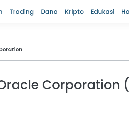
m
Trading
Dana
Kripto
Edukasi
H
poration
racle Corporation 