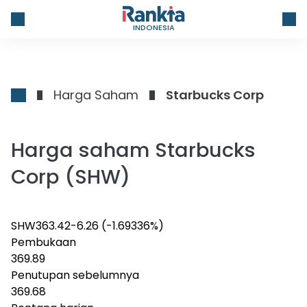
INDONESIA
Harga Saham
Starbucks Corp
Harga saham Starbucks
Corp (SHW)
SHW
363.42
-6.26
(-1.69336%)
Pembukaan
369.89
Penutupan sebelumnya
369.68