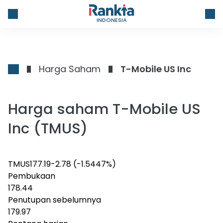
INDONESIA
Harga Saham
T-Mobile US Inc
Harga saham T-Mobile US
Inc (TMUS)
TMUS
177.19
-2.78
(-1.5447%)
Pembukaan
178.44
Penutupan sebelumnya
179.97