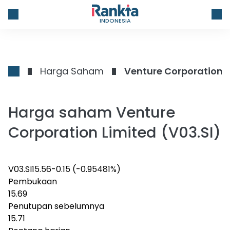
INDONESIA
Harga Saham
Venture Corporation 
Harga saham Venture
Corporation Limited (V03.SI)
V03.SI
15.56
-0.15
(-0.95481%)
Pembukaan
15.69
Penutupan sebelumnya
15.71