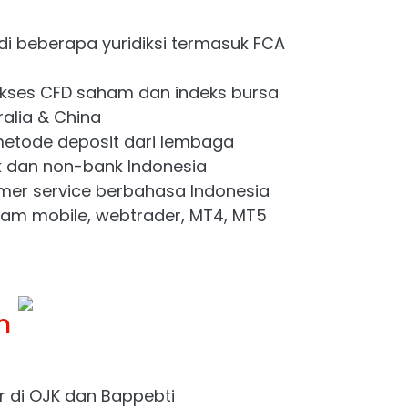
i di beberapa yuridiksi termasuk FCA
kses CFD saham dan indeks bursa
ralia & China
etode deposit dari lembaga
 dan non-bank Indonesia
mer service berbahasa Indonesia
gam mobile, webtrader, MT4, MT5
n
r di OJK dan Bappebti