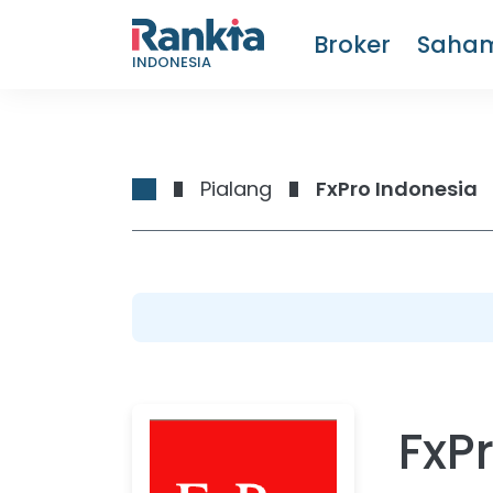
Broker
Saha
INDONESIA
Pialang
FxPro Indonesia
FxP