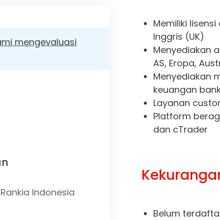
Memiliki lisens
Inggris (UK)
mi mengevaluasi
Menyediakan a
AS, Eropa, Aust
Menyediakan m
keuangan bank
Layanan custo
Platform bera
dan cTrader
an
Kekuranga
 Rankia Indonesia
Belum terdafta