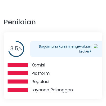
Penilaian
Bagaimana kami mengevaluasi
3.5
/
5
broker?
Komisi
Platform
Regulasi
Layanan Pelanggan