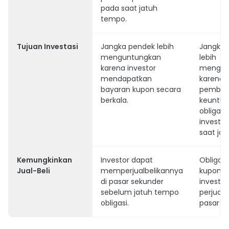
pada saat jatuh
tempo.
Tujuan Investasi
Jangka pendek lebih
Jangka 
menguntungkan
lebih
karena investor
mengun
mendapatkan
karena
bayaran kupon secara
pembay
berkala.
keuntu
obligasi
investor
saat ja
Kemungkinkan
Investor dapat
Obligasi
Jual-Beli
memperjualbelikannya
kupon b
di pasar sekunder
investor
sebelum jatuh tempo
perjualb
obligasi.
pasar s