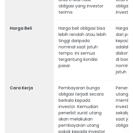
obligasi yang investor
obligasi
terima
investor
Harga Beli
Harga beli obligasi bisa
Harga ju
lebih rendah atau lebih
dari pen
tinggi daripada
kepada 
nominal saat jatuh
adalah 
tempo. Ini semua
diskon 
tergantung kondisi
di bawah
pasar.
nominal
jatuh t
Cara Kerja
Pembayaran bunga
Penerbit
obligasi terjadi secara
utang h
berkala kepada
memba
investor. Kemudian
investor
penerbit surat utang
sekalig
akan melakukan
saat ja
pembayaran utang
obligasi.
pokok kepada investor