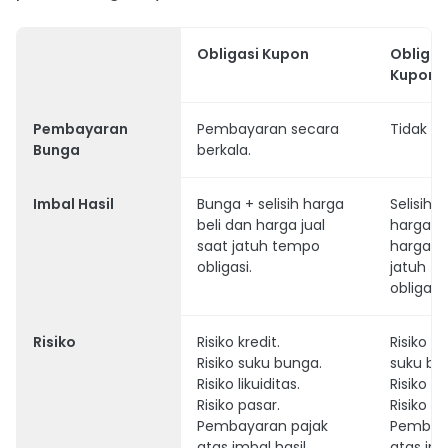
Obligasi Kupon
Obligas
Kupon
Pembayaran
Pembayaran secara
Tidak ad
Bunga
berkala.
Imbal Hasil
Bunga + selisih harga
Selisih 
beli dan harga jual
harga be
saat jatuh tempo
harga ju
obligasi.
jatuh t
obligasi.
Risiko
Risiko kredit.
Risiko fl
Risiko suku bunga.
suku bu
Risiko likuiditas.
Risiko
de
Risiko pasar.
Risiko lik
Pembayaran pajak
Pembaya
atas imbal hasil
atas imb