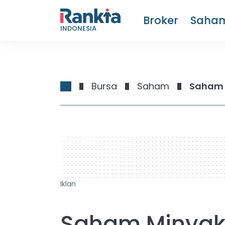
Broker
Saha
INDONESIA
Bursa
Saham
Saham M
728 x 90
Iklan
Saham Minyak