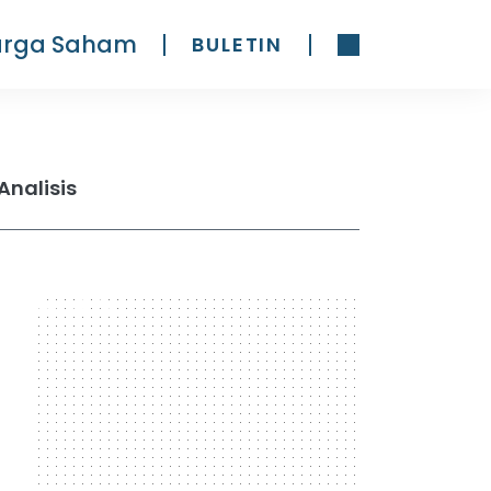
arga Saham
BULETIN
Analisis
300 x 600