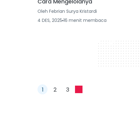
Cara Mengelolanya
Oleh
Febrian Surya Kristardi
4 DES, 2025
16
menit
membaca
728 x 90
1
2
3