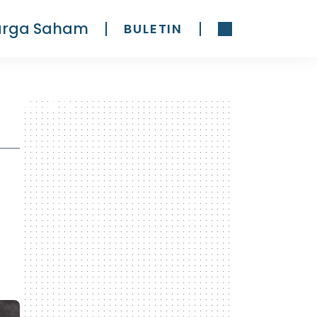
arga Saham
BULETIN
300 x 600