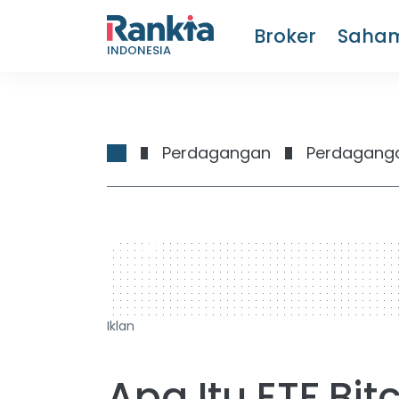
Broker
Saha
INDONESIA
Perdagangan
Perdaganga
728 x 90
Iklan
Apa Itu ETF Bit