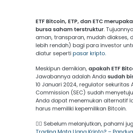
ETF Bitcoin,
ETP, dan ETC merupaka
bursa saham terstruktur
. Tujuanny
aman, transparan, mudah diakses, 
lebih rendah) bagi para investor unt
diatur seperti
pasar kripto.
Meskipun demikian,
apakah ETF Bit
Jawabannya adalah Anda
sudah b
10 Januari 2024, regulator sekuritas
Commission (SEC) sudah menyetujui p
Anda dapat menemukan alternatif l
harus memiliki kepemilikan Bitcoin.
👉🏻 Sebelum melanjutkan, pahami ju
Trading Mata Uang Kripto? – Pandu