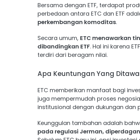
Bersama dengan ETF, terdapat prod
perbedaan antara ETC dan ETF ada
perkembangan komoditas
.
Secara umum,
ETC menawarkan ting
dibandingkan ETF
. Hal ini karena E
terdiri dari beragam nilai.
Apa Keuntungan Yang Ditawar
ETC memberikan manfaat bagi investo
juga mempermudah proses negosia
institusional dengan dukungan dan 
Keunggulan tambahan adalah bah
pada regulasi Jerman, diperdagang
Sebelum ETC baru ini, opsi investas