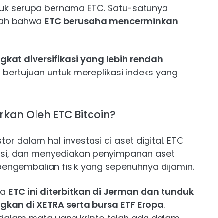
uk serupa bernama ETC. Satu-satunya
lah bahwa
ETC berusaha mencerminkan
kat diversifikasi yang lebih rendah
TF bertujuan untuk mereplikasi indeks yang
kan Oleh ETC Bitcoin?
r dalam hal investasi di aset digital. ETC
si, dan menyediakan penyimpanan aset
pengembalian fisik yang sepenuhnya dijamin.
wa
ETC ini diterbitkan di Jerman dan tunduk
kan di XETRA serta bursa ETF Eropa
.
i dalam mata uang kripto telah ada dalam