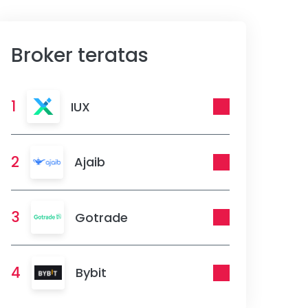
Broker teratas
1
IUX
2
Ajaib
3
Gotrade
4
Bybit