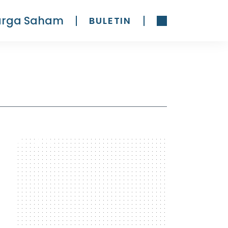
arga Saham
BULETIN
300 x 600