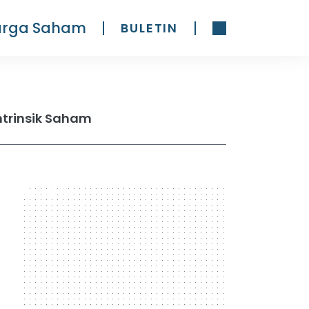
arga Saham
BULETIN
ntrinsik Saham
300 x 600