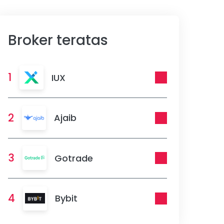
Broker teratas
1
IUX
2
Ajaib
3
Gotrade
4
Bybit