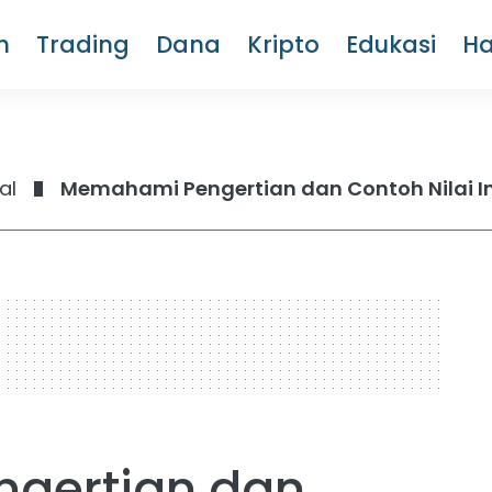
m
Trading
Dana
Kripto
Edukasi
H
al
Memahami Pengertian dan Contoh Nilai I
gertian dan