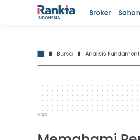
Broker
Saha
INDONESIA
Bursa
Analisis Fundament
728 x 90
Iklan
Memahami Pen