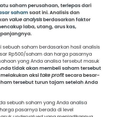
suatu saham perusahaan, terlepas dari
asar saham
saat ini. Analisis dan
akan
value analysis
berdasarkan faktor
mencakup laba, utang, arus kas,
 panjangnya.
dari sebuah saham berdasarkan hasil analisis
besar Rp500/saham dan harga pasarnya
sahaan yang Anda analisa tersebut masuk
Anda tidak akan membeli saham tersebut
 melakukan aksi
take profit
secara besar-
aham tersebut turun tajam setelah Anda
 pada sebuah saham yang Anda analisa
harga pasarnya berada di level
masuk
undervalued
yang menjadikannya