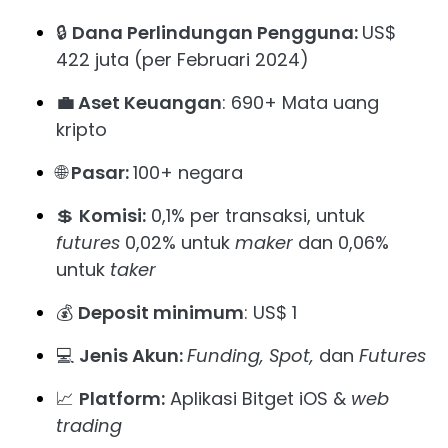
🔒
Dana Perlindungan Pengguna:
US$
422 juta (per Februari 2024)
💼 Aset Keuangan
: 690+ Mata uang
kripto
🌐
Pasar:
100+ negara
💲
Komisi:
0,1% per transaksi, untuk
futures
0,02% untuk
maker
dan 0,06%
untuk
taker
💰
Deposit minimum
: US$ 1
💻
Jenis Akun:
Funding, Spot,
dan
Futures
📈
Platform:
Aplikasi Bitget iOS &
web
trading