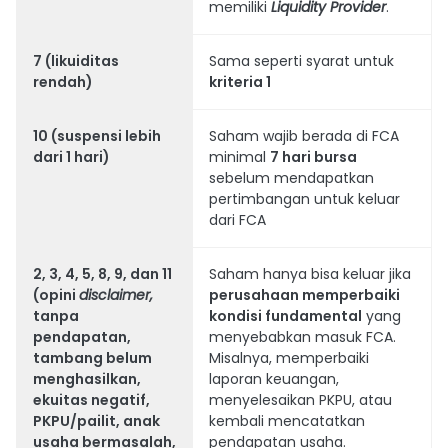
memiliki
Liquidity Provider
.
7
(likuiditas
Sama seperti syarat untuk
rendah)
kriteria 1
10
(suspensi lebih
Saham wajib berada di FCA
dari 1 hari)
minimal
7 hari bursa
sebelum mendapatkan
pertimbangan untuk keluar
dari FCA
2, 3, 4, 5, 8, 9, dan 11
Saham hanya bisa keluar jika
(opini
disclaimer,
perusahaan memperbaiki
tanpa
kondisi fundamental
yang
pendapatan,
menyebabkan masuk FCA.
tambang belum
Misalnya, memperbaiki
menghasilkan,
laporan keuangan,
ekuitas negatif,
menyelesaikan PKPU, atau
PKPU/pailit, anak
kembali mencatatkan
usaha bermasalah,
pendapatan usaha.