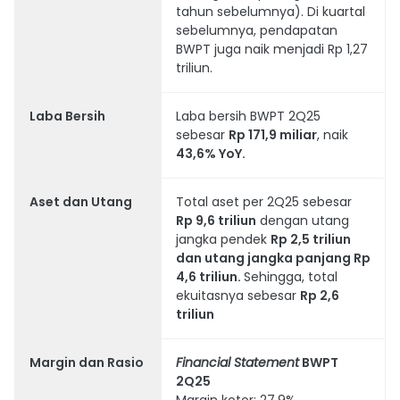
tahun sebelumnya). Di kuartal
sebelumnya, pendapatan
BWPT juga naik menjadi Rp 1,27
triliun.
Laba Bersih
Laba bersih BWPT 2Q25
sebesar
Rp 171,9 miliar
, naik
43,6% YoY.
Aset dan Utang
Total aset per 2Q25 sebesar
Rp 9,6 triliun
dengan utang
jangka pendek
Rp 2,5 triliun
dan utang jangka panjang Rp
4,6 triliun.
Sehingga, total
ekuitasnya sebesar
Rp 2,6
triliun
Margin dan Rasio
Financial Statement
BWPT
2Q25
Margin kotor: 27,9%