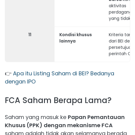
aktivitas
perdaganga
yang tidak w
11
Kondisi khusus
Kriteria ta
lainnya
dari BEI den
persetujuan
perintah OJK
👉
Apa itu Listing Saham di BEI? Bedanya
dengan IPO
FCA Saham Berapa Lama?
Saham yang masuk ke
Papan Pemantauan
Khusus (PPK) dengan mekanisme FCA
saham adalah tidak akan selamanya berada