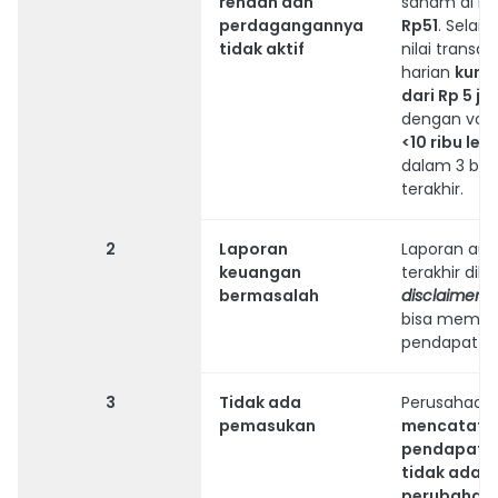
rendah dan
saham di b
perdagangannya
Rp51
. Selain 
tidak aktif
nilai transaks
harian
kura
dari Rp 5 ju
dengan vol
<10 ribu le
dalam 3 bul
terakhir.
2
Laporan
Laporan aud
keuangan
terakhir dibe
bermasalah
disclaimer
(
bisa membe
pendapat).
3
Tidak ada
Perusahaan
pemasukan
mencatat
pendapata
tidak ada
perubahan