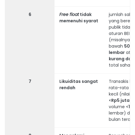
6
Free float
tidak
jumlah sah
memenuhi syarat
yang bereda
publik tidak 
aturan BEI
(misalnya di
bawah
50 j
lembar
ata
kurang dari
total saham
7
Likuiditas sangat
Transakis ha
rendah
rata-rata s
kecil (nilain
<Rp5 juta
d
volume
<10 
lembar) dal
bulan terakhi