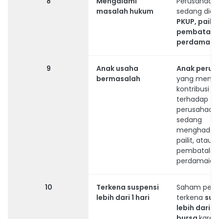
8
Mengalami
Perusahaan
masalah hukum
sedang diaj
PKUP, pailit
pembatala
perdamaia
9
Anak usaha
Anak perus
bermasalah
yang memili
kontribusi b
terhadap
perusahaan 
sedang
menghadapi
pailit, atau
pembatalan
perdamaian
10
Terkena suspensi
Saham pern
lebih dari 1 hari
terkena
sus
lebih dari 1 
bursa
karen