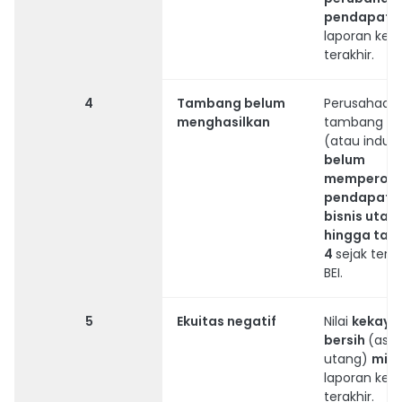
pendapat
laporan ke
terakhir.
4
Tambang belum
Perusahaan
menghasilkan
tambang
m
(atau induk
belum
memperole
pendapatan
bisnis uta
hingga tah
4
sejak terca
BEI.
5
Ekuitas negatif
Nilai
kekaya
bersih
(aset
utang)
min
laporan ke
terakhir.