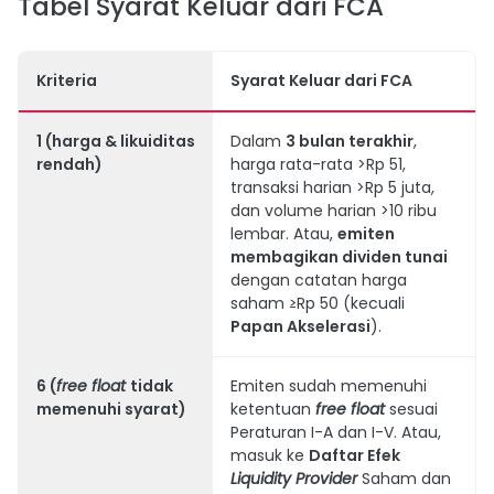
Tabel Syarat Keluar dari FCA
Kriteria
Syarat Keluar dari FCA
1
(harga & likuiditas
Dalam
3 bulan terakhir
,
rendah)
harga rata-rata >Rp 51,
transaksi harian >Rp 5 juta,
dan volume harian >10 ribu
lembar. Atau,
emiten
membagikan dividen tunai
dengan catatan harga
saham ≥Rp 50 (kecuali
Papan Akselerasi
).
6
(
free float
tidak
Emiten sudah memenuhi
memenuhi syarat)
ketentuan
free float
sesuai
Peraturan I-A dan I-V. Atau,
masuk ke
Daftar Efek
Liquidity Provider
Saham dan