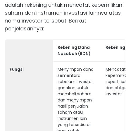
adalah rekening untuk mencatat kepemilikan
saham dan instrumen investasi lainnya atas
nama investor tersebut. Berikut
penjelasannya:
Rekening Dana
Rekening Ef
Nasabah (RDN)
Fungsi
Menyimpan dana
Mencatat
sementara
kepemilikan
sebelum investor
seperti sah
gunakan untuk
dan obligasi 
membeli saham
investor
dan menyimpan
hasil penjualan
saham atau
instrumen lain
yang tersedia di
bursa efek