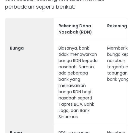
perbedaan seperti berikut:
Rekening Dana
Rekening B
Nasabah (RDN)
Bunga
Biasanya, bank
Memberikan
tidak menawarkan
bunga kepa
bunga RDN kepada
nasabah
nasabah. Namun,
tergantung j
ada beberapa
tabungan d
bank yang
bank yang dip
menawarkan
bunga RDN bagi
nasabah seperti
Tapres BCA, Bank
Jago, dan Bank
Sinarmas.
Biaya
RDN umumnya
Nasabah