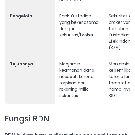
Pengelola
Bank Kustodian
Sekuritas at
yang bekerjasama
broker yang
dengan
terhubung 
sekuritas/broker
Kustodian Se
Efek Indones
(KSEI)
Tujuannya
Menjamin
Menjamin
keamanan dana
kepemilikan
nasabah karena
karena lang
terpisah dari
tercatat ata
rekening milik
nama invest
sekuritas
KSEI.
Fungsi RDN