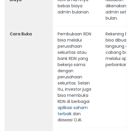
bebas biaya
dikenakan b
admin bulanan.
admin setia
bulan.
Cara Buka
Pembukaan RDN
Rekening bi
bisa melalui
bisa dibuat
perusahaan
langsung di 
sekuritas atau
cabang ban
bank RDN yang
melalui aplik
bekerja sama
perbankan.
dengan
perusahaan
sekuritas. Selain
itu, investor juga
bisa membuka
RDN di berbagai
aplikasi saham
terbaik
dan
diawasi OJK.