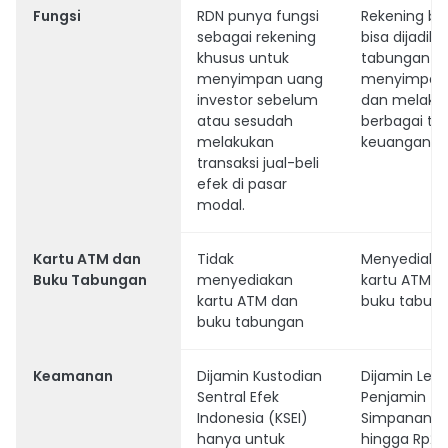
Fungsi
RDN punya fungsi
Rekening bi
sebagai rekening
bisa dijadika
khusus untuk
tabungan u
menyimpan uang
menyimpan
investor sebelum
dan melaku
atau sesudah
berbagai tra
melakukan
keuangan.
transaksi jual-beli
efek di pasar
modal.
Kartu ATM dan
Tidak
Menyediaka
Buku Tabungan
menyediakan
kartu ATM d
kartu ATM dan
buku tabung
buku tabungan
Keamanan
Dijamin Kustodian
Dijamin Le
Sentral Efek
Penjamin
Indonesia (KSEI)
Simpanan (
hanya untuk
hingga Rp2 m