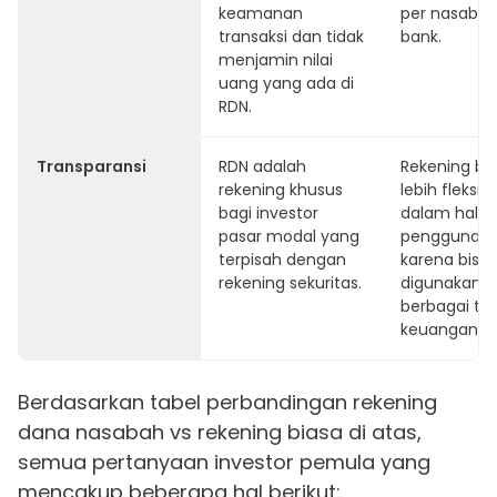
keamanan
per nasabah
transaksi dan tidak
bank.
menjamin nilai
uang yang ada di
RDN.
Transparansi
RDN adalah
Rekening bi
rekening khusus
lebih fleksibe
bagi investor
dalam hal
pasar modal yang
penggunaa
terpisah dengan
karena bisa
rekening sekuritas.
digunakan u
berbagai tra
keuangan.
Berdasarkan tabel perbandingan rekening
dana nasabah vs rekening biasa di atas,
semua pertanyaan investor pemula yang
mencakup beberapa hal berikut: