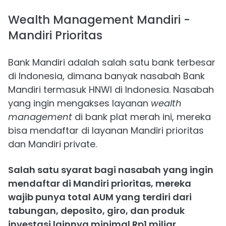
Wealth Management Mandiri -
Mandiri Prioritas
Bank Mandiri adalah salah satu bank terbesar
di Indonesia, dimana banyak nasabah Bank
Mandiri termasuk HNWI di Indonesia. Nasabah
yang ingin mengakses layanan
wealth
management
di bank plat merah ini, mereka
bisa mendaftar di layanan Mandiri prioritas
dan Mandiri private.
Salah satu syarat bagi nasabah yang ingin
mendaftar di Mandiri prioritas, mereka
wajib punya total AUM yang terdiri dari
tabungan, deposito, giro, dan produk
investasi lainnya minimal Rp1 miliar.