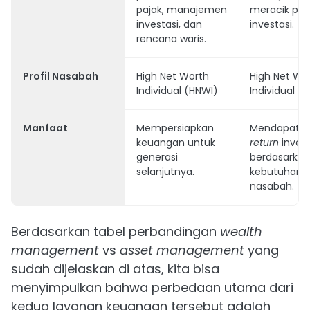
pajak, manajemen
meracik port
investasi, dan
investasi.
rencana waris.
Profil Nasabah
High Net Worth
High Net Wo
Individual (HNWI)
Individual (
Manfaat
Mempersiapkan
Mendapatk
keuangan untuk
return
invest
generasi
berdasarkan
selanjutnya.
kebutuhan
nasabah.
Berdasarkan tabel perbandingan
wealth
management
vs
asset management
yang
sudah dijelaskan di atas, kita bisa
menyimpulkan bahwa perbedaan utama dari
kedua layanan keuangan tersebut adalah