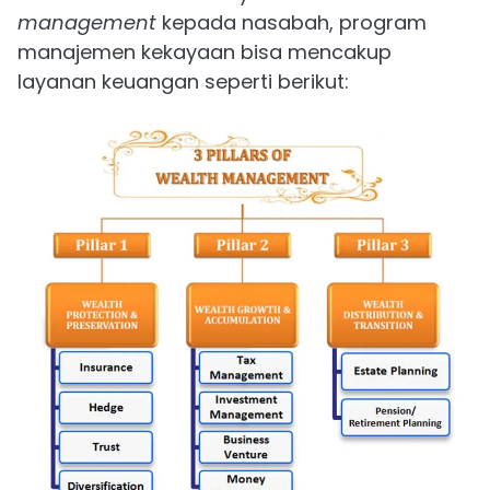
management
kepada nasabah, program
manajemen kekayaan bisa mencakup
layanan keuangan seperti berikut: