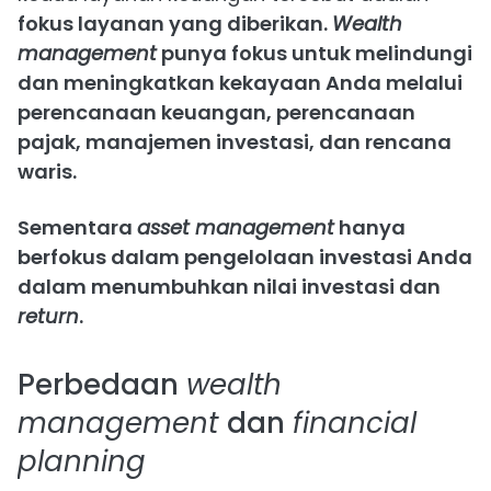
fokus layanan yang diberikan.
Wealth
management
punya fokus untuk melindungi
dan meningkatkan kekayaan Anda melalui
perencanaan keuangan, perencanaan
pajak, manajemen investasi, dan rencana
waris.
Sementara
asset management
hanya
berfokus dalam pengelolaan investasi Anda
dalam menumbuhkan nilai investasi dan
return
.
Perbedaan
wealth
management
dan
financial
planning