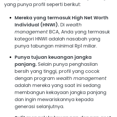
yang punya profil seperti berikut:
Mereka yang termasuk High Net Worth
Individual (HNWI).
Di
wealth
management
BCA, Anda yang termasuk
kategori HNWI adalah nasabah yang
punya tabungan minimal Rp1 miliar.
Punya tujuan keuangan jangka
panjang.
Selain punya penghasilan
bersih yang tinggi, profil yang cocok
dengan program
wealth management
adalah mereka yang saat ini sedang
membangun kekayaan jangka panjang
dan ingin mewariskannya kepada
generasi selanjutnya.