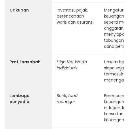
Cakupan
Investasi, pajak,
Mengatur r
perencanaan
keuangan pr
waris dan asuransi.
seperti me
anggaran,
menyiapkan
tabungan d
dana pensiu
Profil nasabah
High Net Worth
Umum bisa 
Individuals
siapa saja
termasuk ke
menengah
Lembaga
Bank,
fund
Perencana
penyedia
manager
keuangan
independen
konsultan
keuangan