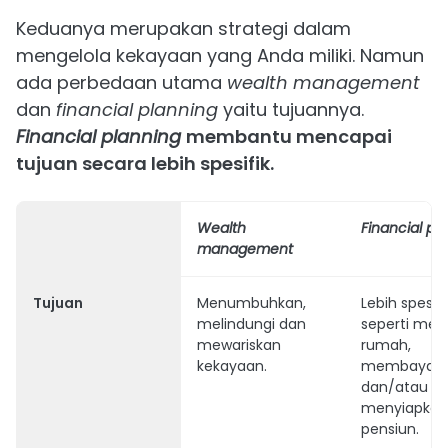
Keduanya merupakan strategi dalam
mengelola kekayaan yang Anda miliki. Namun
ada perbedaan utama
wealth management
dan
financial planning
yaitu tujuannya.
Financial planning
membantu mencapai
tujuan secara lebih spesifik.
Wealth
Financial pl
management
Tujuan
Menumbuhkan,
Lebih spesifi
melindungi dan
seperti mem
mewariskan
rumah,
kekayaan.
membayar 
dan/atau
menyiapkan
pensiun.