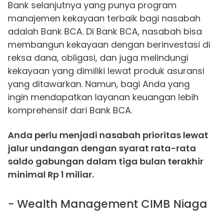
Bank selanjutnya yang punya program
manajemen kekayaan terbaik bagi nasabah
adalah Bank BCA. Di Bank BCA, nasabah bisa
membangun kekayaan dengan berinvestasi di
reksa dana, obligasi, dan juga melindungi
kekayaan yang dimiliki lewat produk asuransi
yang ditawarkan. Namun, bagi Anda yang
ingin mendapatkan layanan keuangan lebih
komprehensif dari Bank BCA.
Anda perlu menjadi nasabah prioritas lewat
jalur undangan dengan syarat rata-rata
saldo gabungan dalam tiga bulan terakhir
minimal Rp 1 miliar.
- Wealth Management CIMB Niaga