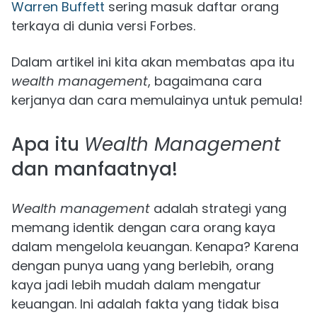
Warren Buffett
sering masuk daftar orang
terkaya di dunia versi Forbes.
Dalam artikel ini kita akan membatas apa itu
wealth management
, bagaimana cara
kerjanya dan cara memulainya untuk pemula!
Apa itu
Wealth Management
dan manfaatnya!
Wealth management
adalah strategi yang
memang identik dengan cara orang kaya
dalam mengelola keuangan. Kenapa? Karena
dengan punya uang yang berlebih, orang
kaya jadi lebih mudah dalam mengatur
keuangan. Ini adalah fakta yang tidak bisa