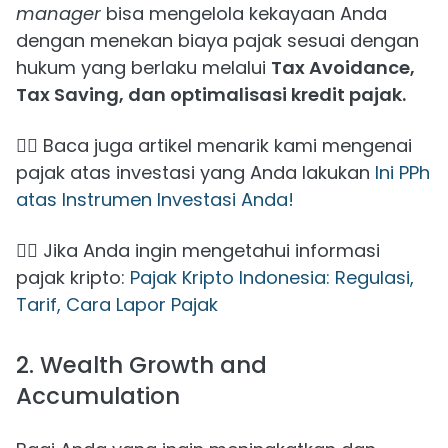
manager
bisa mengelola kekayaan Anda
dengan menekan biaya pajak sesuai dengan
hukum yang berlaku melalui
Tax Avoidance,
Tax Saving, dan optimalisasi kredit pajak.
👉🏻 Baca juga artikel menarik kami mengenai
pajak atas investasi yang Anda lakukan
Ini PPh
atas Instrumen Investasi Anda!
👉🏻 Jika Anda ingin mengetahui informasi
pajak kripto:
Pajak Kripto Indonesia: Regulasi,
Tarif, Cara Lapor Pajak
2. Wealth Growth and
Accumulation