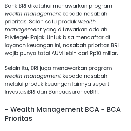
Bank BRI diketahui menawarkan program
wealth management
kepada nasabah
prioritas. Salah satu produk
wealth
management
yang ditawarkan adalah
PrivilegeHiPajak. Untuk bisa mendaftar di
layanan keuangan ini, nasabah prioritas BRI
wajib punya total AUM lebih dari Rp10 miliar.
Selain itu, BRI juga menawarkan program
wealth management
kepada nasabah
melalui produk keuangan lainnya seperti
InvestasiBRI dan BancaasuranceBRI.
- Wealth Management BCA - BCA
Prioritas