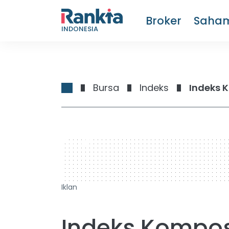
Broker
Saha
INDONESIA
Bursa
Indeks
Indeks 
728 x 90
Iklan
Indeks Kompos