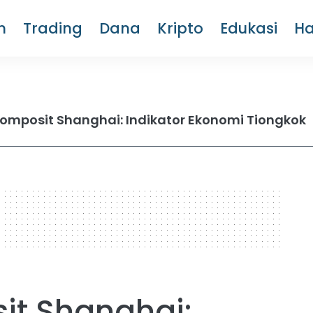
m
Trading
Dana
Kripto
Edukasi
H
Komposit Shanghai: Indikator Ekonomi Tiongkok
it Shanghai: