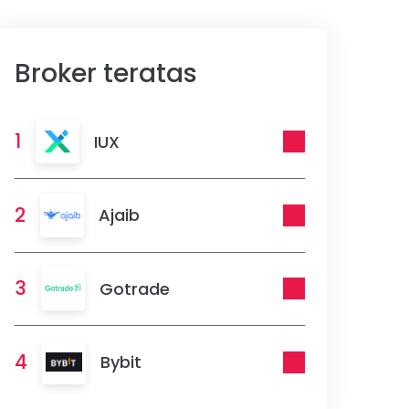
Broker teratas
1
IUX
2
Ajaib
3
Gotrade
4
Bybit