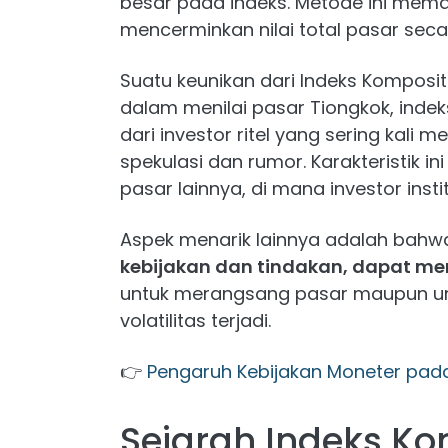
besar pada indeks. Metode ini mema
mencerminkan nilai total pasar secar
Suatu keunikan dari Indeks Komposi
dalam menilai pasar Tiongkok, indeks i
dari investor ritel yang sering kali
spekulasi dan rumor. Karakteristik
pasar lainnya, di mana investor inst
Aspek menarik lainnya adalah bah
kebijakan dan tindakan, dapat m
untuk merangsang pasar maupun u
volatilitas terjadi.
👉
Pengaruh Kebijakan Moneter pad
Sejarah Indeks K