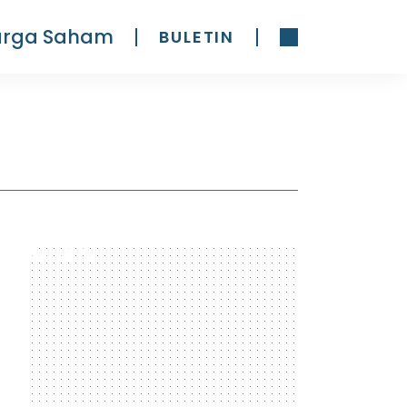
arga Saham
BULETIN
300 x 600