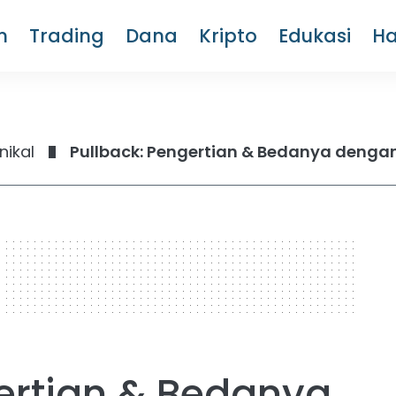
m
Trading
Dana
Kripto
Edukasi
H
nikal
Pullback: Pengertian & Bedanya denga
gertian & Bedanya