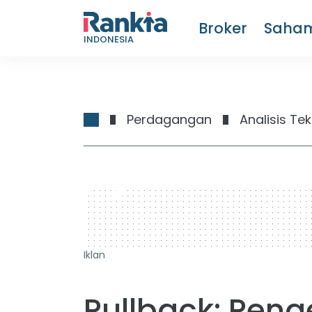
Broker
Saha
INDONESIA
Perdagangan
Analisis Tek
728 x 90
Iklan
Pullback: Pen