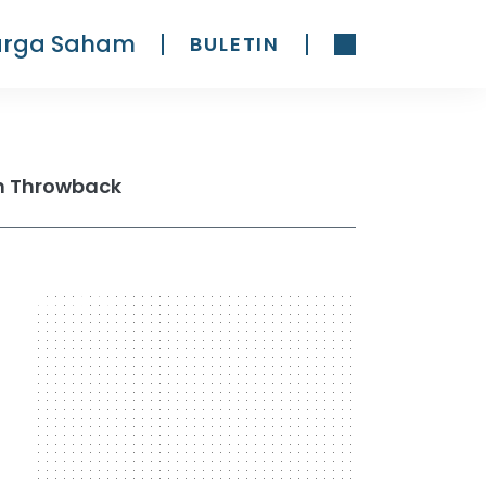
arga Saham
BULETIN
n Throwback
300 x 600