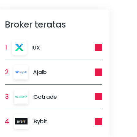
Broker teratas
1
IUX
2
Ajaib
3
Gotrade
4
Bybit