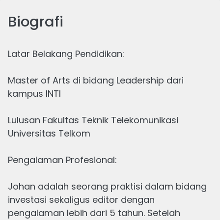
Biografi
Latar Belakang Pendidikan:
Master of Arts di bidang Leadership dari
Terbaru dari
Johan
kampus INTI
Lulusan Fakultas Teknik Telekomunikasi
Universitas Telkom
Pengalaman Profesional:
Johan adalah seorang praktisi dalam bidang
investasi sekaligus editor dengan
Money Flow Index (MFI): Bagaimana Cara
pengalaman lebih dari 5 tahun. Setelah
Menggunakannya?