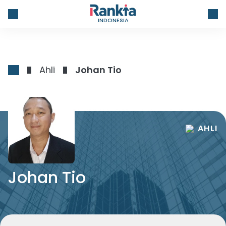
INDONESIA
Ahli
Johan Tio
AHLI
Johan Tio