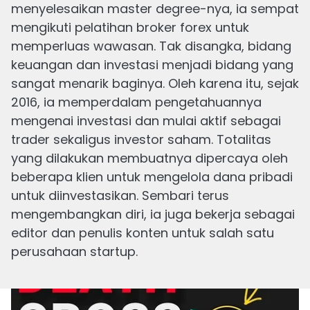
menyelesaikan master degree-nya, ia sempat
Ditulis
mengikuti pelatihan broker forex untuk
14 APR, 2025
9
menit
membaca
memperluas wawasan. Tak disangka, bidang
keuangan dan investasi menjadi bidang yang
sangat menarik baginya. Oleh karena itu, sejak
2016, ia memperdalam pengetahuannya
mengenai investasi dan mulai aktif sebagai
trader sekaligus investor saham. Totalitas
yang dilakukan membuatnya dipercaya oleh
beberapa klien untuk mengelola dana pribadi
Osilator yang Umumnya Digunakan dalam
untuk diinvestasikan. Sembari terus
Trading
mengembangkan diri, ia juga bekerja sebagai
Ditulis
editor dan penulis konten untuk salah satu
4 APR, 2025
9
menit
membaca
perusahaan startup.