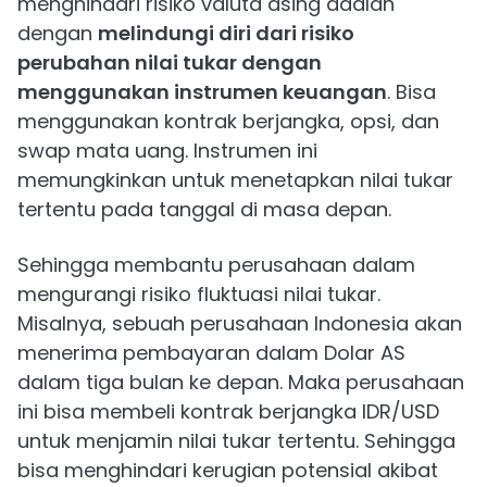
menghindari risiko valuta asing adalah
dengan
melindungi diri dari risiko
perubahan nilai tukar dengan
menggunakan instrumen keuangan
. Bisa
menggunakan kontrak berjangka, opsi, dan
swap mata uang. Instrumen ini
memungkinkan untuk menetapkan nilai tukar
tertentu pada tanggal di masa depan.
Sehingga membantu perusahaan dalam
mengurangi risiko fluktuasi nilai tukar.
Misalnya, sebuah perusahaan Indonesia akan
menerima pembayaran dalam Dolar AS
dalam tiga bulan ke depan. Maka perusahaan
ini bisa membeli kontrak berjangka IDR/USD
untuk menjamin nilai tukar tertentu. Sehingga
bisa menghindari kerugian potensial akibat