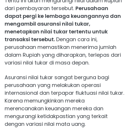
Tentu ini akan mengurangi nilai dalam Rupiah
dari pembayaran tersebut.
Perusahaan
dapat pergi ke lembaga keuangannya dan
mengambil asuransi nilai tukar,
menetapkan nilai tukar tertentu untuk
transaksi tersebut.
Dengan cara ini,
perusahaan memastikan menerima jumlah
dalam Rupiah yang diharapkan, terlepas dari
variasi nilai tukar di masa depan.
Asuransi nilai tukar sangat berguna bagi
perusahaan yang melakukan operasi
internasional dan terpapar fluktuasi nilai tukar.
Karena memungkinkan mereka
merencanakan keuangan mereka dan
mengurangi ketidakpastian yang terkait
dengan variasi nilai mata uang.