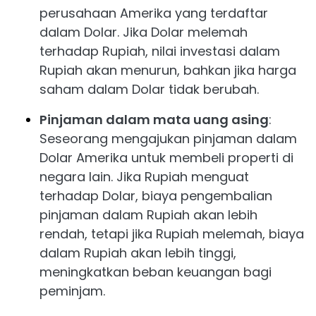
perusahaan Amerika yang terdaftar
dalam Dolar. Jika Dolar melemah
terhadap Rupiah, nilai investasi dalam
Rupiah akan menurun, bahkan jika harga
saham dalam Dolar tidak berubah.
Pinjaman dalam mata uang asing
:
Seseorang mengajukan pinjaman dalam
Dolar Amerika untuk membeli properti di
negara lain. Jika Rupiah menguat
terhadap Dolar, biaya pengembalian
pinjaman dalam Rupiah akan lebih
rendah, tetapi jika Rupiah melemah, biaya
dalam Rupiah akan lebih tinggi,
meningkatkan beban keuangan bagi
peminjam.