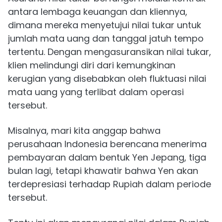
antara lembaga keuangan dan kliennya,
dimana mereka menyetujui nilai tukar untuk
jumlah mata uang dan tanggal jatuh tempo
tertentu. Dengan mengasuransikan nilai tukar,
klien melindungi diri dari kemungkinan
kerugian yang disebabkan oleh fluktuasi nilai
mata uang yang terlibat dalam operasi
tersebut.
Misalnya, mari kita anggap bahwa
perusahaan Indonesia berencana menerima
pembayaran dalam bentuk Yen Jepang, tiga
bulan lagi, tetapi khawatir bahwa Yen akan
terdepresiasi terhadap Rupiah dalam periode
tersebut.