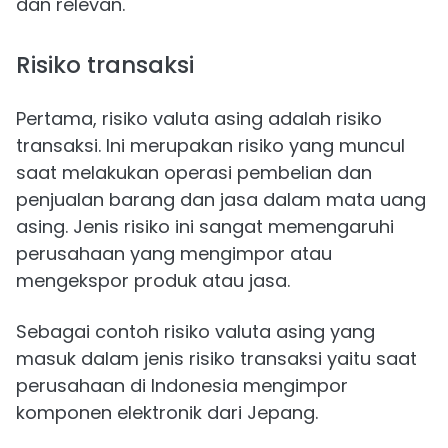
dan relevan.
Risiko transaksi
Pertama, risiko valuta asing adalah risiko
transaksi. Ini merupakan risiko yang muncul
saat melakukan operasi pembelian dan
penjualan barang dan jasa dalam mata uang
asing. Jenis risiko ini sangat memengaruhi
perusahaan yang mengimpor atau
mengekspor produk atau jasa.
Sebagai contoh risiko valuta asing yang
masuk dalam jenis risiko transaksi yaitu saat
perusahaan di Indonesia mengimpor
komponen elektronik dari Jepang.