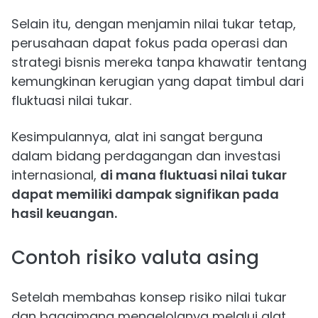
Selain itu, dengan menjamin nilai tukar tetap,
perusahaan dapat fokus pada operasi dan
strategi bisnis mereka tanpa khawatir tentang
kemungkinan kerugian yang dapat timbul dari
fluktuasi nilai tukar.
Kesimpulannya, alat ini sangat berguna
dalam bidang perdagangan dan investasi
internasional,
di mana fluktuasi nilai tukar
dapat memiliki dampak signifikan pada
hasil keuangan.
Contoh risiko valuta asing
Setelah membahas konsep risiko nilai tukar
dan bagaimana mengelolanya melalui alat