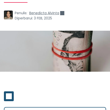
Penulis:
Benedicta Alvinta
Diperbarui:
3 FEB, 2025