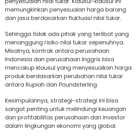
penyesuaian nilai tukar. Klausul-klausul ini
memungkinkan penyesuaian harga barang
dan jasa berdasarkan fluktuasi nilai tukar.
Sehingga tidak ada pihak yang terlibat yang
menanggung risiko nilai tukar sepenuhnya.
Misalnya, kontrak antara perusahaan
Indonesia dan perusahaan Inggris bisa
mencakup klausul yang menyesuaikan harga
produk berdasarkan perubahan nilai tukar
antara Rupiah dan Poundsterling.
Kesimpulannya, strategi-strategi ini bisa
sangat penting untuk melindungi keuangan
dan profitabilitas perusahaan dan investor
dalam lingkungan ekonomi yang global.