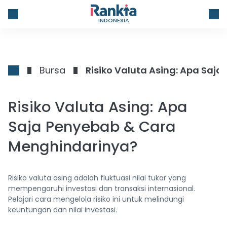
INDONESIA
Bursa
Risiko Valuta Asing: Apa Saj
Risiko Valuta Asing: Apa
Saja Penyebab & Cara
Menghindarinya?
Risiko valuta asing adalah fluktuasi nilai tukar yang
mempengaruhi investasi dan transaksi internasional.
Pelajari cara mengelola risiko ini untuk melindungi
keuntungan dan nilai investasi.