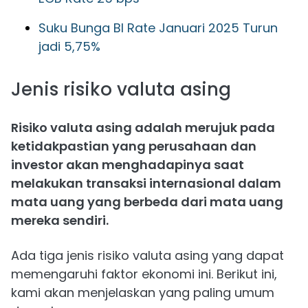
Suku Bunga BI Rate Januari 2025 Turun
jadi 5,75%
Jenis risiko valuta asing
Risiko valuta asing adalah merujuk pada
ketidakpastian yang perusahaan dan
investor akan menghadapinya saat
melakukan transaksi internasional dalam
mata uang yang berbeda dari mata uang
mereka sendiri.
Ada tiga jenis risiko valuta asing yang dapat
memengaruhi faktor ekonomi ini. Berikut ini,
kami akan menjelaskan yang paling umum