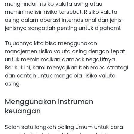
menghindari risiko valuta asing atau
meminimalisir risiko tersebut. Risiko valuta
asing dalam operasi internasional dan jenis-
jenisnya sangatlah penting untuk dipahami.
Tujuannya kita bisa menggunakan
manajemen risiko valuta asing dengan tepat
untuk meminimalkan dampak negatifnya.
Berikut ini, kami menyajikan beberapa strategi
dan contoh untuk mengelola risiko valuta
asing.
Menggunakan instrumen
keuangan
Salah satu langkah paling umum untuk cara