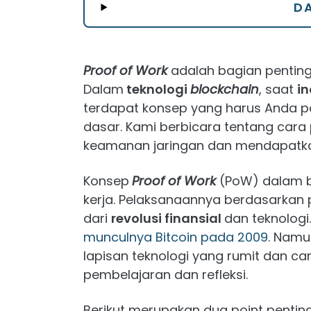
DA
Proof of Work
adalah bagian pentin
Dalam
teknologi
blockchain
, saat
in
terdapat konsep yang harus Anda
dasar. Kami berbicara tentang car
keamanan jaringan dan mendapatkan
Konsep
Proof of Work
(PoW) dalam ba
kerja. Pelaksanaannya berdasarkan p
dari
revolusi finansial
dan teknologi
munculnya Bitcoin pada 2009
. Namu
lapisan teknologi yang rumit dan c
pembelajaran dan refleksi.
Berikut merupakan dua point penting