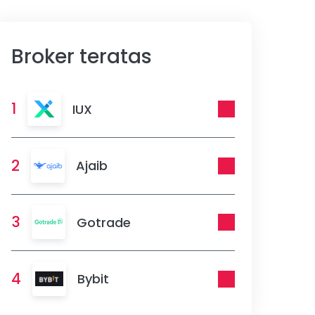
Broker teratas
1
IUX
2
Ajaib
3
Gotrade
4
Bybit