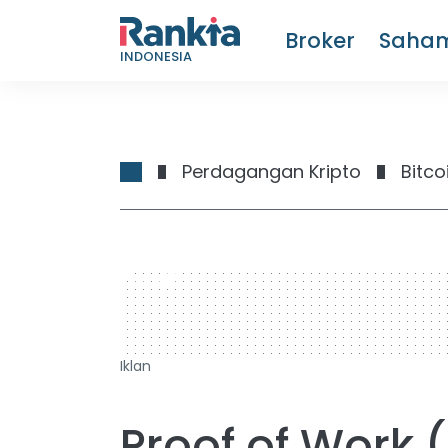
Broker
Saha
INDONESIA
Perdagangan Kripto
Bitco
728 x 90
Iklan
Proof of Work 