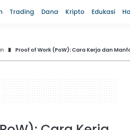
m
Trading
Dana
Kripto
Edukasi
H
in
Proof of Work (PoW): Cara Kerja dan Man
(PoW): Cara Kerja