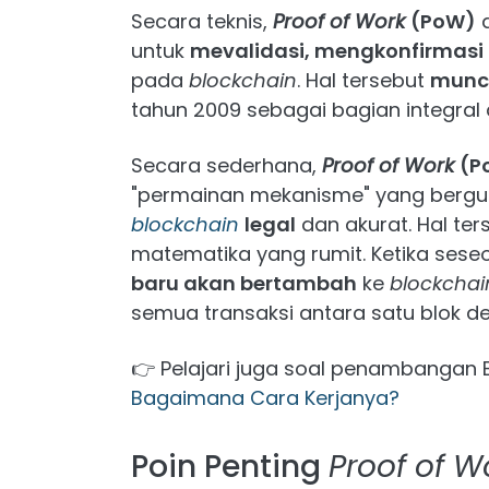
Secara teknis,
Proof of Work
(PoW)
a
untuk
mevalidasi, mengkonfirmasi 
pada
blockchain
. Hal tersebut
muncu
tahun 2009 sebagai bagian integral 
Secara sederhana,
Proof of Work
(P
"permainan mekanisme" yang berg
blockchain
legal
dan akurat. Hal te
matematika yang rumit. Ketika sese
baru akan bertambah
ke
blockchai
semua transaksi antara satu blok de
👉 Pelajari juga soal penambangan B
Bagaimana Cara Kerjanya?
Poin Penting
Proof of W