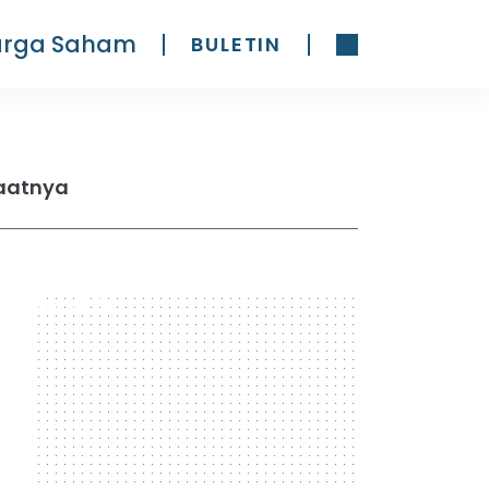
arga Saham
BULETIN
faatnya
300 x 600