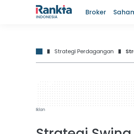
Broker
Saha
INDONESIA
Strategi Perdagangan
St
728 x 90
Iklan
Strategi Swing