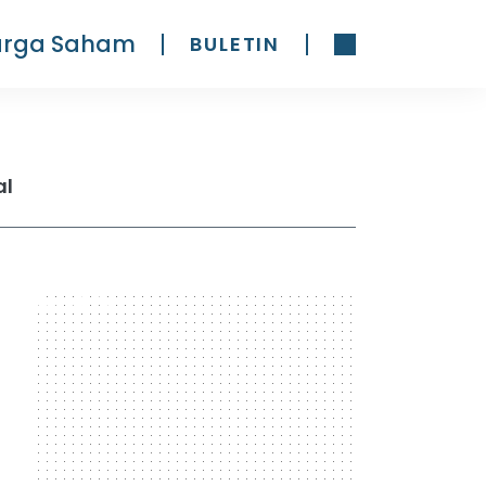
arga Saham
BULETIN
al
300 x 600