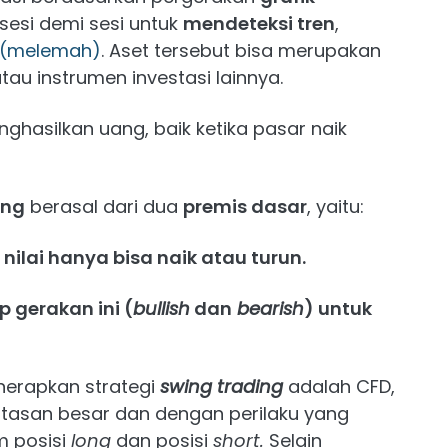
 sesi demi sesi untuk
mendeteksi tren
,
(melemah)
. Aset tersebut bisa merupakan
u instrumen investasi lainnya.
asilkan uang, baik ketika pasar naik
ing
berasal dari dua
premis dasar
, yaitu:
ilai hanya bisa naik atau turun.
 gerakan ini (
bullish
dan
bearish
) untuk
erapkan strategi
swing trading
adalah CFD,
tasan besar dan dengan perilaku yang
m posisi
long
dan posisi
short.
Selain