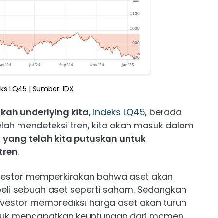
eks LQ45 | Sumber: IDX
ah underlying kita
,
indeks LQ45
, berada
telah mendeteksi tren, kita akan masuk dalam
 yang telah kita putuskan untuk
tren
.
nvestor memperkirakan bahwa aset akan
li sebuah aset seperti saham. Sedangkan
nvestor memprediksi harga aset akan turun
tuk mendapatkan keuntungan dari momen