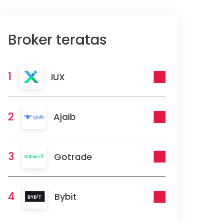
Broker teratas
1
IUX
2
Ajaib
3
Gotrade
4
Bybit