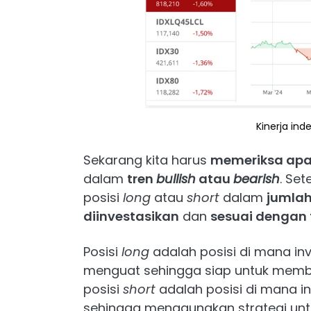
Kinerja ind
Sekarang kita harus
memeriksa apak
dalam
tren
bullish
atau
bearish
. Se
posisi
long
atau
short
dalam
jumlah
diinvestasikan
dan
sesuai dengan 
Posisi
long
adalah posisi di mana i
menguat sehingga siap untuk membe
posisi
short
adalah posisi di mana i
sehingga menggunakan strategi un